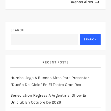
Buenos Aires
t
n
SEARCH
a
SEARCH
v
i
RECENT POSTS
g
Humbe Llega A Buenos Aires Para Presentar
a
“Dueño Del Cielo” En El Teatro Gran Rex
t
Benediction Regresa A Argentina: Show En
i
Uniclub En Octubre De 2026