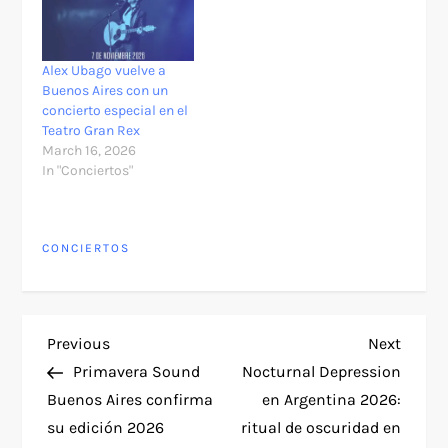
Alex Ubago vuelve a
Buenos Aires con un
concierto especial en el
Teatro Gran Rex
March 16, 2026
In "Conciertos"
CONCIERTOS
P
Previous
Next
Previous
Next
Post
Post
Primavera Sound
Nocturnal Depression
o
Buenos Aires confirma
en Argentina 2026:
su edición 2026
ritual de oscuridad en
s