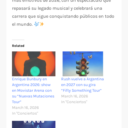
más emotivos de 2026, con un espectáculo que
repasará su legado musical y celebrará una
carrera que sigue conquistando públicos en todo
el mundo.
Related
Enrique Bunbury en
Rush vuelve a Argentina
Argentina 2026: show
en 2027 con su gira
en Movistar Arena con
“Fifty Something Tour”
su “Nuevas Mutaciones
March 16, 2026
Tour”
In "Conciertos"
March 16, 2026
In "Conciertos"