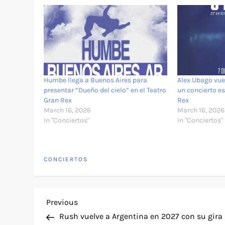
Humbe llega a Buenos Aires para
Alex Ubago vue
presentar “Dueño del cielo” en el Teatro
un concierto es
Gran Rex
Rex
March 16, 2026
March 16, 2026
In "Conciertos"
In "Conciertos"
CONCIERTOS
P
Previous
Previous
Post
Rush vuelve a Argentina en 2027 con su gira